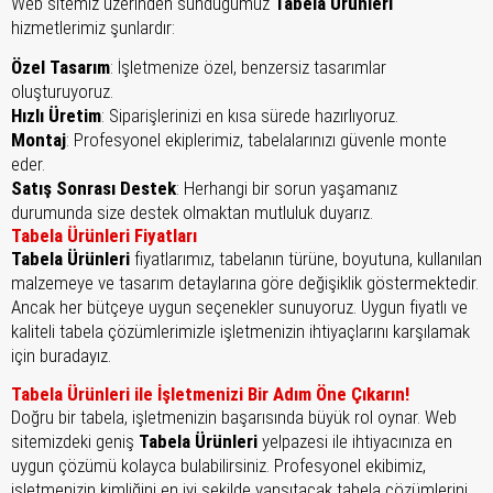
Web sitemiz üzerinden sunduğumuz
Tabela Ürünleri
hizmetlerimiz şunlardır:
Özel Tasarım
: İşletmenize özel, benzersiz tasarımlar
oluşturuyoruz.
Hızlı Üretim
: Siparişlerinizi en kısa sürede hazırlıyoruz.
Montaj
: Profesyonel ekiplerimiz, tabelalarınızı güvenle monte
eder.
Satış Sonrası Destek
: Herhangi bir sorun yaşamanız
durumunda size destek olmaktan mutluluk duyarız.
Tabela Ürünleri Fiyatları
Tabela Ürünleri
fiyatlarımız, tabelanın türüne, boyutuna, kullanılan
malzemeye ve tasarım detaylarına göre değişiklik göstermektedir.
Ancak her bütçeye uygun seçenekler sunuyoruz. Uygun fiyatlı ve
kaliteli tabela çözümlerimizle işletmenizin ihtiyaçlarını karşılamak
için buradayız.
Tabela Ürünleri ile İşletmenizi Bir Adım Öne Çıkarın!
Doğru bir tabela, işletmenizin başarısında büyük rol oynar. Web
sitemizdeki geniş
Tabela Ürünleri
yelpazesi ile ihtiyacınıza en
uygun çözümü kolayca bulabilirsiniz. Profesyonel ekibimiz,
işletmenizin kimliğini en iyi şekilde yansıtacak tabela çözümlerini