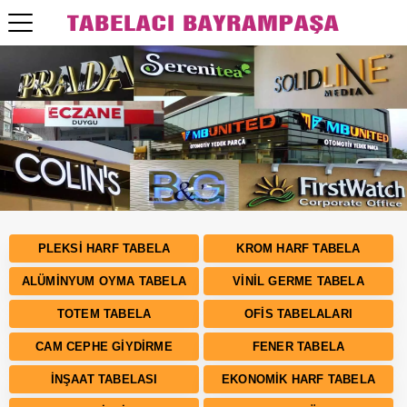
Bizden Fiyat Almadan Tabela Yaptırmayın!
PLEKSI HARF TABELA
KROM HARF TABELA
ALÜMINYUM OYMA TABELA
VINIL GERME TABELA
TOTEM TABELA
OFIS TABELALARI
CAM CEPHE GIYDIRME
FENER TABELA
İNŞAAT TABELASI
EKONOMIK HARF TABELA