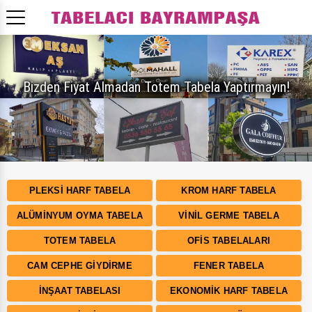
Bizden Fiyat Almadan Totem Tabela Yaptırmayın!
PLEKSI HARF TABELA
KROM HARF TABELA
ALÜMINYUM OYMA TABELA
VINIL GERME TABELA
TOTEM TABELA
OFIS TABELALARI
CAM CEPHE GIYDIRME
FENER TABELA
İNŞAAT TABELASI
EKONOMIK HARF TABELA