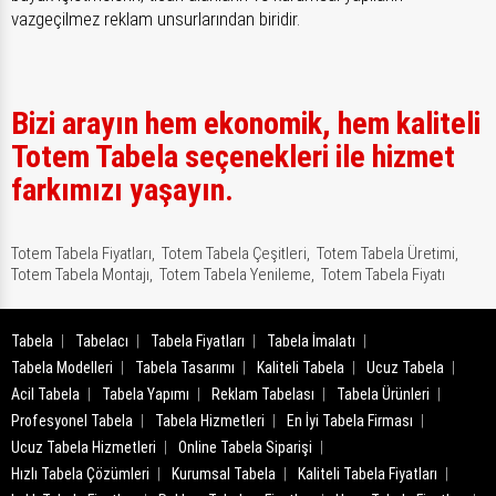
vazgeçilmez reklam unsurlarından biridir.
Bizi arayın hem ekonomik, hem kaliteli
Totem Tabela seçenekleri ile hizmet
farkımızı yaşayın.
Totem Tabela Fiyatları,
Totem Tabela Çeşitleri,
Totem Tabela Üretimi,
Totem Tabela Montajı,
Totem Tabela Yenileme,
Totem Tabela Fiyatı
Tabela
Tabelacı
Tabela Fiyatları
Tabela İmalatı
Tabela Modelleri
Tabela Tasarımı
Kaliteli Tabela
Ucuz Tabela
Acil Tabela
Tabela Yapımı
Reklam Tabelası
Tabela Ürünleri
Profesyonel Tabela
Tabela Hizmetleri
En İyi Tabela Firması
Ucuz Tabela Hizmetleri
Online Tabela Siparişi
Hızlı Tabela Çözümleri
Kurumsal Tabela
Kaliteli Tabela Fiyatları