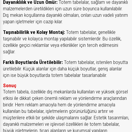
Dayanıklılık ve Uzun Ömür:
Totem tabelalar, sağlam ve dayanıklı
malzemelerden üretildikleri için uzun süre boyunca kullanılabilir.
Dış mekan koşullarına dayanıklı olmaları, onları uzun vadeli yatırım
yapan işletmeler için cazip kılar.
Taşınabilirlik ve Kolay Montaj:
Totem tabelalar, genellikle
taşınabilir ve kolayca montajı yapılabilir sistemlerdir. Bu özellik,
özellikle geçici reklamlar veya etkinlikler için tercih edilmesini
sağlar.
Farklı Boyutlarda Üretilebilir:
Totem tabelalar, istenilen boyutta
üretilebilir. Küçük alanlar için daha küçük boyutlar, geniş alanlar
için ise büyük boyutlarda totem tabelalar tasarlanabilir.
Sonuç
Totem tabela, özellikle dış mekanlarda kullanılan ve yüksek görsel
etkisi ile dikkat çeken önemli reklam ve yönlendirme araçlarından
biridir. Hem reklam amacıyla hem de yönlendirme amacıyla
kullanılan bu tabelalar, işletmelerin görünürlüğünü artırır ve
müşterilere etkili bir şekilde ulaşmalarını sağlar. Estetik tasarımları,
dayanıklı malzemeleri ve işlevsel özellikleri ile totem tabelalar,
büyük işletmelerin, ticari alanların ve kurumsal yapıların