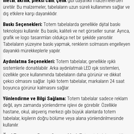
metal
,
akrilik
,
pleksi cam
,
çelik
gibi dayanıklı malzemelerden
üretilir. Bu malzemeler, tabelaların uzun süreli kullanımını sağlar ve
dış etkilere karşı dayanıklıdır.
Baskı Seçenekleri:
Totem tabelalarda genellikle dijital baskı
teknolojisi kullanılır. Bu baskı, kaliteli ve net görseller sunar. Ayrıca,
grafik ve logo tasarımları oldukça net bir şekilde yansıtılır.
Tabelaların yüzeyine baskı yapmak, renklerin solmasını engelleyen
dayanıklı mürekkeplerle yapılır.
Aydınlatma Seçenekleri:
Totem tabelalar, genellikle ışıklı
sistemlerle donatılabilir. Arka aydınlatmalı LED ışık sistemleri,
özellikle gece kullanımında tabelaların daha görünür ve dikkat
çekici olmasını sağlar. Işıklı totem tabelalar, markaların 24 saat
boyunca görünür kalmasını sağlar.
Yönlendirme ve Bilgi Sağlama:
Totem tabelalar sadece reklam
değil, aynı zamanda yönlendirme işlevi de görebilir. Özellikle
hastane, okul, alışveriş merkezi gibi büyük alanlarda totem
tabelalar, kişilerin doğru bölüme veya alana yönlendirilmesinde
kullanılır.