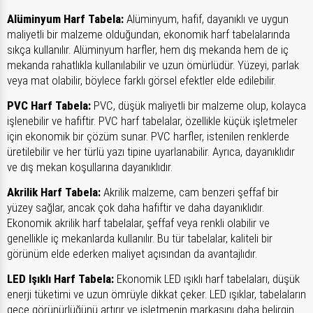
Alüminyum Harf Tabela:
Alüminyum, hafif, dayanıklı ve uygun
maliyetli bir malzeme olduğundan, ekonomik harf tabelalarında
sıkça kullanılır. Alüminyum harfler, hem dış mekanda hem de iç
mekanda rahatlıkla kullanılabilir ve uzun ömürlüdür. Yüzeyi, parlak
veya mat olabilir, böylece farklı görsel efektler elde edilebilir.
PVC Harf Tabela:
PVC, düşük maliyetli bir malzeme olup, kolayca
işlenebilir ve hafiftir. PVC harf tabelalar, özellikle küçük işletmeler
için ekonomik bir çözüm sunar. PVC harfler, istenilen renklerde
üretilebilir ve her türlü yazı tipine uyarlanabilir. Ayrıca, dayanıklıdır
ve dış mekan koşullarına dayanıklıdır.
Akrilik Harf Tabela:
Akrilik malzeme, cam benzeri şeffaf bir
yüzey sağlar, ancak çok daha hafiftir ve daha dayanıklıdır.
Ekonomik akrilik harf tabelalar, şeffaf veya renkli olabilir ve
genellikle iç mekanlarda kullanılır. Bu tür tabelalar, kaliteli bir
görünüm elde ederken maliyet açısından da avantajlıdır.
LED Işıklı Harf Tabela:
Ekonomik LED ışıklı harf tabelaları, düşük
enerji tüketimi ve uzun ömrüyle dikkat çeker. LED ışıklar, tabelaların
gece görünürlüğünü artırır ve işletmenin markasını daha belirgin