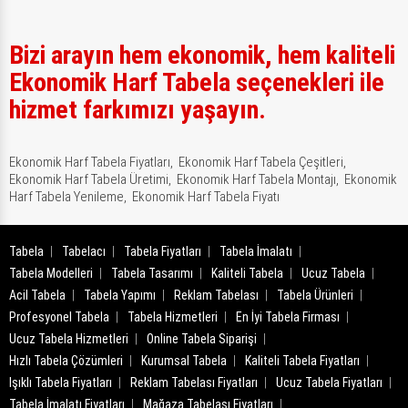
Bizi arayın hem ekonomik, hem kaliteli
Ekonomik Harf Tabela seçenekleri ile
hizmet farkımızı yaşayın.
Ekonomik Harf Tabela Fiyatları,
Ekonomik Harf Tabela Çeşitleri,
Ekonomik Harf Tabela Üretimi,
Ekonomik Harf Tabela Montajı,
Ekonomik
Harf Tabela Yenileme,
Ekonomik Harf Tabela Fiyatı
Tabela
Tabelacı
Tabela Fiyatları
Tabela İmalatı
Tabela Modelleri
Tabela Tasarımı
Kaliteli Tabela
Ucuz Tabela
Acil Tabela
Tabela Yapımı
Reklam Tabelası
Tabela Ürünleri
Profesyonel Tabela
Tabela Hizmetleri
En İyi Tabela Firması
Ucuz Tabela Hizmetleri
Online Tabela Siparişi
Hızlı Tabela Çözümleri
Kurumsal Tabela
Kaliteli Tabela Fiyatları
Işıklı Tabela Fiyatları
Reklam Tabelası Fiyatları
Ucuz Tabela Fiyatları
Tabela İmalatı Fiyatları
Mağaza Tabelası Fiyatları