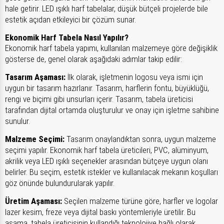
hale getirir. LED ışıklı harf tabelalar, düşük bütçeli projelerde bile
estetik açıdan etkileyici bir çözüm sunar.
Ekonomik Harf Tabela Nasıl Yapılır?
Ekonomik harf tabela yapımı, kullanılan malzemeye göre değişiklik
gösterse de, genel olarak aşağıdaki adımlar takip edilir:
Tasarım Aşaması:
İlk olarak, işletmenin logosu veya ismi için
uygun bir tasarım hazırlanır. Tasarım, harflerin fontu, büyüklüğü,
rengi ve biçimi gibi unsurları içerir. Tasarım, tabela üreticisi
tarafından dijital ortamda oluşturulur ve onay için işletme sahibine
sunulur.
Malzeme Seçimi:
Tasarım onaylandıktan sonra, uygun malzeme
seçimi yapılır. Ekonomik harf tabela üreticileri, PVC, alüminyum,
akrilik veya LED ışıklı seçenekler arasından bütçeye uygun olanı
belirler. Bu seçim, estetik istekler ve kullanılacak mekanın koşulları
göz önünde bulundurularak yapılır.
Üretim Aşaması:
Seçilen malzeme türüne göre, harfler ve logolar
lazer kesim, freze veya dijital baskı yöntemleriyle üretilir. Bu
aşama, tabela üreticisinin kullandığı teknolojiye bağlı olarak