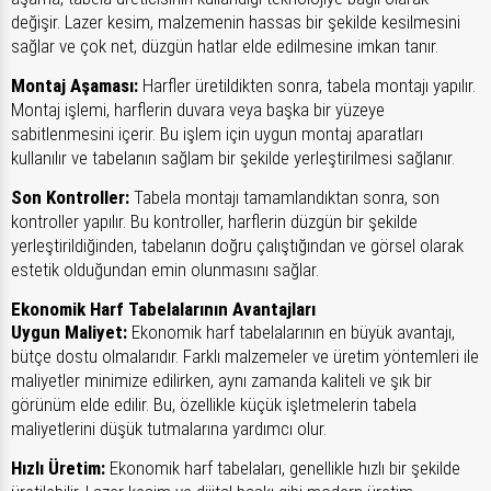
değişir. Lazer kesim, malzemenin hassas bir şekilde kesilmesini
sağlar ve çok net, düzgün hatlar elde edilmesine imkan tanır.
Montaj Aşaması:
Harfler üretildikten sonra, tabela montajı yapılır.
Montaj işlemi, harflerin duvara veya başka bir yüzeye
sabitlenmesini içerir. Bu işlem için uygun montaj aparatları
kullanılır ve tabelanın sağlam bir şekilde yerleştirilmesi sağlanır.
Son Kontroller:
Tabela montajı tamamlandıktan sonra, son
kontroller yapılır. Bu kontroller, harflerin düzgün bir şekilde
yerleştirildiğinden, tabelanın doğru çalıştığından ve görsel olarak
estetik olduğundan emin olunmasını sağlar.
Ekonomik Harf Tabelalarının Avantajları
Uygun Maliyet:
Ekonomik harf tabelalarının en büyük avantajı,
bütçe dostu olmalarıdır. Farklı malzemeler ve üretim yöntemleri ile
maliyetler minimize edilirken, aynı zamanda kaliteli ve şık bir
görünüm elde edilir. Bu, özellikle küçük işletmelerin tabela
maliyetlerini düşük tutmalarına yardımcı olur.
Hızlı Üretim:
Ekonomik harf tabelaları, genellikle hızlı bir şekilde