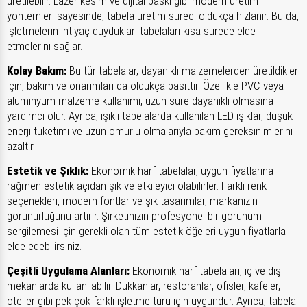
üretilebilir. Lazer kesim ve dijital baskı gibi modern üretim
yöntemleri sayesinde, tabela üretim süreci oldukça hızlanır. Bu da,
işletmelerin ihtiyaç duydukları tabelaları kısa sürede elde
etmelerini sağlar.
Kolay Bakım:
Bu tür tabelalar, dayanıklı malzemelerden üretildikleri
için, bakım ve onarımları da oldukça basittir. Özellikle PVC veya
alüminyum malzeme kullanımı, uzun süre dayanıklı olmasına
yardımcı olur. Ayrıca, ışıklı tabelalarda kullanılan LED ışıklar, düşük
enerji tüketimi ve uzun ömürlü olmalarıyla bakım gereksinimlerini
azaltır.
Estetik ve Şıklık:
Ekonomik harf tabelalar, uygun fiyatlarına
rağmen estetik açıdan şık ve etkileyici olabilirler. Farklı renk
seçenekleri, modern fontlar ve şık tasarımlar, markanızın
görünürlüğünü artırır. Şirketinizin profesyonel bir görünüm
sergilemesi için gerekli olan tüm estetik öğeleri uygun fiyatlarla
elde edebilirsiniz.
Çeşitli Uygulama Alanları:
Ekonomik harf tabelaları, iç ve dış
mekanlarda kullanılabilir. Dükkanlar, restoranlar, ofisler, kafeler,
oteller gibi pek çok farklı işletme türü için uygundur. Ayrıca, tabela